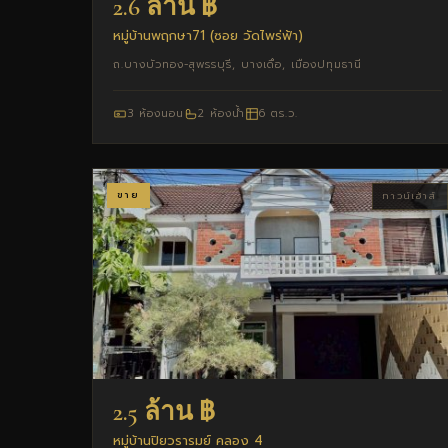
2.6 ล้าน ฿
หมู่บ้านพฤกษา71 (ซอย วัดไพร่ฟ้า)
ถ.บางบัวทอง-สุพรรบุรี, บางเดื่อ, เมืองปทุมธานี
3 ห้องนอน
2 ห้องน้ำ
6 ตร.ว.
ขาย
ทาวน์เฮ้าส์
2.5 ล้าน ฿
หมู่บ้านปิยวรารมย์ คลอง 4