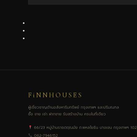
FiNNHOUSES
ผู้เชี่ยวชาญด้านอสังหาริมทรัพย์ กรุงเทพฯ และปริมณฑล
ซื้อ ขาย เช่า ฝากขาย รับสร้างบ้าน ครบในที่เดียว
66/23 หมู่บ้านราชตฤณมัย ถ.พหลโยธิน บางเขน กรุงเทพฯ 10
062-7946152