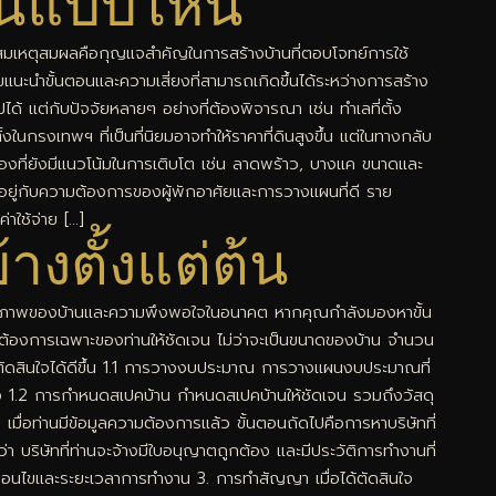
บ้านแบบไหน
และสมเหตุสมผลคือกุญแจสำคัญในการสร้างบ้านที่ตอบโจทย์การใช้
ะนำขั้นตอนและความเสี่ยงที่สามารถเกิดขึ้นได้ระหว่างการสร้าง
ต่กับปัจจัยหลายๆ อย่างที่ต้องพิจารณา เช่น ทำเลที่ตั้ง
นกรงเทพฯ ที่เป็นที่นิยมอาจทำให้ราคาที่ดินสูงขึ้น แต่ในทางกลับ
องที่ยังมีแนวโน้มในการเติบโต เช่น ลาดพร้าว, บางแค ขนาดและ
้นอยู่กับความต้องการของผู้พักอาศัยและการวางแผนที่ดี ราย
าใช้จ่าย […]
างตั้งแต่ต้น
ลต่อคุณภาพของบ้านและความพึงพอใจในอนาคต หากคุณกำลังมองหาขั้น
มต้องการเฉพาะของท่านให้ชัดเจน ไม่ว่าจะเป็นขนาดของบ้าน จำนวน
รตัดสินใจได้ดีขึ้น 1.1 การวางงบประมาณ การวางแผนงบประมาณที่
ยหลัง 1.2 การกำหนดสเปคบ้าน กำหนดสเปคบ้านให้ชัดเจน รวมถึงวัสดุ
 เมื่อท่านมีข้อมูลความต้องการแล้ว ขั้นตอนถัดไปคือการหาบริษัทที่
บริษัทที่ท่านจะจ้างมีใบอนุญาตถูกต้อง และมีประวัติการทำงานที่
งื่อนไขและระยะเวลาการทำงาน 3. การทำสัญญา เมื่อได้ตัดสินใจ