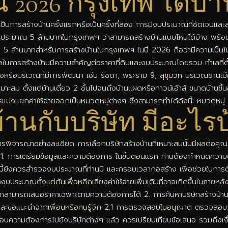
าน 2026 กรุงเทพ ได้
าจะเป็นการสร้างบ้านครั้งแรกหรือเป็นครั้งที่สอง การมีงบประมาณที่ชัดเจน
บประมาณ 5 ล้านบาทในกรุงเทพฯ ว่าสามารถสร้างบ้านแบบไหนได้บ้าง พร้อมแน
นบาทสำหรับการสร้างบ้านในกรุงเทพฯ ในปี 2026 ถือว่ามีความเป็นไปได้ แ
ำเลในการสร้างบ้านมีความสำคัญต่อราคาที่ดินและงบประมาณโดยรวม ทำเลที่ตั้งใ
หรือบริเวณที่มีการพัฒนา เช่น รัชดา, พระราม 9, สุขุมวิท บริเวณชานเมื
ะสม ตั้งแต่บ้านเดี่ยว 2 ชั้นไปจนถึงบ้านแฝดหรือทาวน์เฮ้าส์ ขนาดบ้านขึ
่งแยกค่าใช้จ่ายออกเป็นหมวดหมู่ต่างๆ ซึ่งสามารถทำได้ดังนี้: หมวดหมู่ ค่
้านกับบริษัท มีอะไรบ้
องมีการพิจารณาอย่างละเอียด การเลือกบริษัทสร้างบ้านที่เหมาะสมนั้นมีผ
ดียว 1. การเตรียมข้อมูลและความต้องการ ในขั้นตอนแรก ท่านต้องกำหนดควา
ากนี้ยังควรสำรวจงบประมาณที่ท่านมี และกรอบเวลาก่อสร้าง เพื่อช่วยในกา
บประมาณตั้งแต่ต้นเพื่อหลีกเลี่ยงค่าใช้จ่ายเพิ่มเติมที่อาจเกิดขึ้นในภา
่านเลือกสามารถเสนอราคาเฉพาะตามความต้องการได้ 2. การค้นหาบริษัทสร้างบ้าน
์ และขอแนะนำจากเพื่อนหรือคนรู้จัก 2.1 การตรวจสอบใบอนุญาต ตรวจสอบว่า 
ี่ป้อนความต้องการไปยังบริษัทต่างๆ แล้ว ควรเปรียบเทียบข้อเสนอ รวมถึงเ