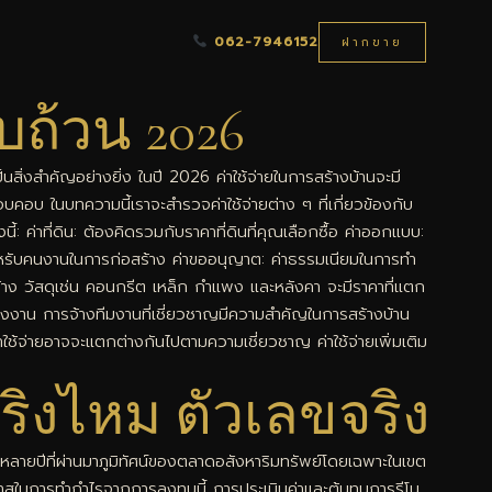
062-7946152
ฝากขาย
บถ้วน 2026
นสิ่งสำคัญอย่างยิ่ง ในปี 2026 ค่าใช้จ่ายในการสร้างบ้านจะมี
รอบคอบ ในบทความนี้เราจะสำรวจค่าใช้จ่ายต่าง ๆ ที่เกี่ยวข้องกับ
้: ค่าที่ดิน: ต้องคิดรวมกับราคาที่ดินที่คุณเลือกซื้อ ค่าออกแบบ:
ยสำหรับคนงานในการก่อสร้าง ค่าขออนุญาต: ค่าธรรมเนียมในการทำ
รงสร้าง วัสดุเช่น คอนกรีต เหล็ก กำแพง และหลังคา จะมีราคาที่แตก
ยแรงงาน การจ้างทีมงานที่เชี่ยวชาญมีความสำคัญในการสร้างบ้าน
ค่าใช้จ่ายอาจจะแตกต่างกันไปตามความเชี่ยวชาญ ค่าใช้จ่ายเพิ่มเติม
ริงไหม ตัวเลขจริง
ลายปีที่ผ่านมาภูมิทัศน์ของตลาดอสังหาริมทรัพย์โดยเฉพาะในเขต
าสในการทำกำไรจากการลงทุนนี้ การประเมินค่าและต้นทุนการรีโน