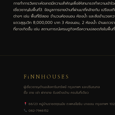
การทำการวิเคราะห์ตลาดมีความสำคัญเพื่อให้สามารถทำความเข้าใจควา
เชี่ยวชาญในพื้นที่3. ข้อมูลการขายบ้านที่ผ่านมาที่คล้ายกัน เปรีย
ต่างๆ เช่น พื้นที่ใช้สอย จำนวนห้องนอน ห้องน้ำ และสิ่งอำนวยค
แถวสุขุมวิท 8,000,000 บาท 3 ห้องนอน, 2 ห้องน้ำ บ้านแถวราม
ที่อาจเกิดขึ้น เช่น สถานการณ์เศรษฐกิจหรือความปลอดภัยในพื้นที่
FiNNHOUSES
ผู้เชี่ยวชาญด้านอสังหาริมทรัพย์ กรุงเทพฯ และปริมณฑล
ซื้อ ขาย เช่า ฝากขาย รับสร้างบ้าน ครบในที่เดียว
66/23 หมู่บ้านราชตฤณมัย ถ.พหลโยธิน บางเขน กรุงเทพฯ 10
062-7946152