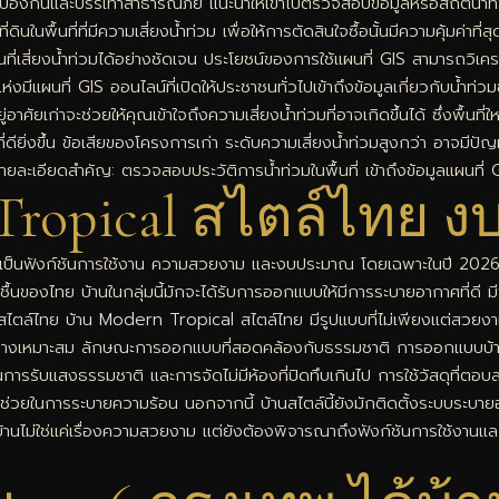
ป้องกันและบรรเทาสาธารณภัย แนะนำให้เข้าไปตรวจสอบข้อมูลหรือสถิติน้ำท่ว
พื้นที่ที่มีความเสี่ยงน้ำท่วม เพื่อให้การตัดสินใจซื้อนั้นมีความคุ้มค่าที่สุ
ื้นที่เสี่ยงน้ำท่วมได้อย่างชัดเจน ประโยชน์ของการใช้แผนที่ GIS สามารถวิ
ีแผนที่ GIS ออนไลน์ที่เปิดให้ประชาชนทั่วไปเข้าถึงข้อมูลเกี่ยวกับน้ำท่วม
อาศัยเก่าจะช่วยให้คุณเข้าใจถึงความเสี่ยงน้ำท่วมที่อาจเกิดขึ้นได้ ซึ่งพื้นที่
ี่ดียิ่งขึ้น ข้อเสียของโครงการเก่า ระดับความเสี่ยงน้ำท่วมสูงกว่า อาจมีปั
เอียดสำคัญ: ตรวจสอบประวัติการน้ำท่วมในพื้นที่ เข้าถึงข้อมูลแผนที่ GIS เป
ropical สไตล์ไทย งบ 
จะเป็นฟังก์ชันการใช้งาน ความสวยงาม และงบประมาณ โดยเฉพาะในปี 2026 ที
งไทย บ้านในกลุ่มนี้มักจะได้รับการออกแบบให้มีการระบายอากาศที่ดี มีพื้นท
ไตล์ไทย บ้าน Modern Tropical สไตล์ไทย มีรูปแบบที่ไม่เพียงแต่สวยงาม
างเหมาะสม ลักษณะการออกแบบที่สอดคล้องกับธรรมชาติ การออกแบบบ้าน Mod
ญ่ในการรับแสงธรรมชาติ และการจัดไม่มีห้องที่ปิดทึบเกินไป การใช้วัสดุที่
องที่ช่วยในการระบายความร้อน นอกจากนี้ บ้านสไตล์นี้ยังมักติดตั้งระบบระ
นไม่ใช่แค่เรื่องความสวยงาม แต่ยังต้องพิจารณาถึงฟังก์ชันการใช้งานแล