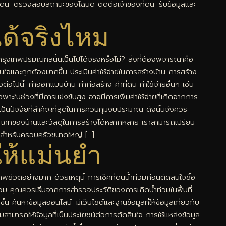
่ดิน: ตรวจสอบสถานะของโฉนด ติดต่อเจ้าของที่ดิน: รับข้อมูลและ
ด้จริงไหม
ุงเทพปริมณฑลนั้นเป็นไปได้จริงหรือไม่? สิ่งที่ต้องพิจารณาคือ
ั่นใจและถูกต้องมากขึ้น ประเมินค่าใช้จ่ายในการสร้างบ้าน การสร้าง
ี้: ค่าออกแบบบ้าน ค่าก่อสร้าง ค่าที่ดิน ค่าใช้จ่ายอื่นๆ เช่น
ฉพาะในช่วงที่มีการแข่งขันสูง อาจมีการเพิ่มค่าใช้จ่ายที่เกิดจากการ
าเป็นปัจจัยที่สำคัญที่สุดในการควบคุมงบประมาณ ดังนั้นจึงควร
ระเภทของบ้านและวัสดุในการสร้างได้หลากหลาย เราสามารถเปรียบ
มาะสำหรับครอบครัวขนาดใหญ่ […]
รให้แม่นยำ
ชีวิตอย่างมาก ด้วยเหตุนี้ การเช็คที่ดินน้ำท่วมก่อนตัดสินใจซื้อ
้ำท่วม คุณควรเริ่มจากการสำรวจประวัติของการเกิดน้ำท่วมในพื้นที่
้น ค้นหาข้อมูลออนไลน์: มีเว็บไซต์และฐานข้อมูลที่ให้ข้อมูลเกี่ยวกับ
่วมสามารถให้ข้อมูลที่เป็นประโยชน์ต่อการตัดสินใจ การใช้แหล่งข้อมูล