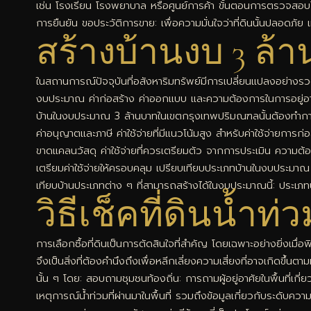
เช่น โรงเรียน โรงพยาบาล หรือศูนย์การค้า ขั้นตอนการตรวจสอบโฉ
การยืนยัน ขอประวัติการขาย: เพื่อความมั่นใจว่าที่ดินนั้นปลอดภัย
สร้างบ้านงบ 3 ล้
ในสถานการณ์ปัจจุบันที่อสังหาริมทรัพย์มีการเปลี่ยนแปลงอย่างรว
งบประมาณ ค่าก่อสร้าง ค่าออกแบบ และความต้องการในการอยู่อาศัย ดัง
บ้านในงบประมาณ 3 ล้านบาทในเขตกรุงเทพปริมณฑลนั้นต้องทำการวางแผ
ค่าอนุญาตและภาษี ค่าใช้จ่ายที่มีแนวโน้มสูง สำหรับค่าใช้จ่ายการก่
ขาดแคลนวัสดุ ค่าใช้จ่ายที่ควรเตรียมตัว จากการประเมิน ความต้อง
เตรียมค่าใช้จ่ายให้ครอบคลุม เปรียบเทียบประเภทบ้านในงบประมา
เทียบบ้านประเภทต่าง ๆ ที่สามารถสร้างได้ในงบประมาณนี้: ประเภ
วิธีเช็คที่ดินน้ำท
การเลือกซื้อที่ดินเป็นการตัดสินใจที่สำคัญ โดยเฉพาะอย่างยิ่งเมื
จึงเป็นสิ่งที่ต้องคำนึงถึงเพื่อหลีกเลี่ยงความเสี่ยงที่อาจเกิดขึ้
นั้น ๆ โดย: สอบถามชุมชนท้องถิ่น: การถามผู้อยู่อาศัยในพื้นที่เกี่ยว
เหตุการณ์น้ำท่วมที่ผ่านมาในพื้นที่ รวมถึงข้อมูลเกี่ยวกับระดับควา