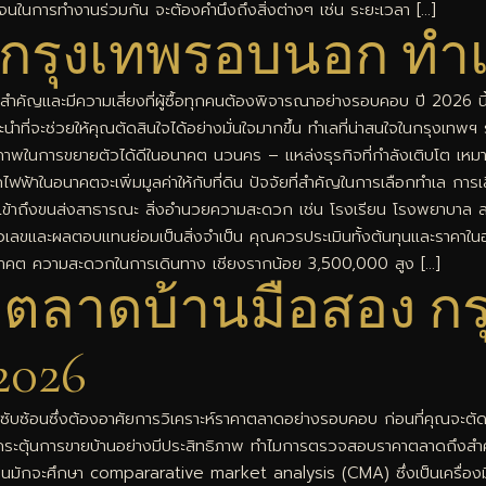
ดเจนในการทำงานร่วมกัน จะต้องคำนึงถึงสิ่งต่างๆ เช่น ระยะเวลา […]
าน กรุงเทพรอบนอก ทำ
ี่สำคัญและมีความเสี่ยงที่ผู้ซื้อทุกคนต้องพิจารณาอย่างรอบคอบ ปี 2026 นี
นำที่จะช่วยให้คุณตัดสินใจได้อย่างมั่นใจมากขึ้น ทำเลที่น่าสนใจในกรุงเทพฯ 
ักยภาพในการขยายตัวได้ดีในอนาคต นวนคร – แหล่งธุรกิจที่กำลังเติบโต เหม
้าในอนาคตจะเพิ่มมูลค่าให้กับที่ดิน ปัจจัยที่สำคัญในการเลือกทำเล การเล
่ การเข้าถึงขนส่งสาธารณะ สิ่งอำนวยความสะดวก เช่น โรงเรียน โรงพยาบา
่องตัวเลขและผลตอบแทนย่อมเป็นสิ่งจำเป็น คุณควรประเมินทั้งต้นทุนและร
ท) อนาคต ความสะดวกในการเดินทาง เชียงรากน้อย 3,500,000 สูง […]
าตลาดบ้านมือสอง ก
2026
่ซับซ้อนซึ่งต้องอาศัยการวิเคราะห์ราคาตลาดอย่างรอบคอบ ก่อนที่คุณจะตั
ช่วยกระตุ้นการขายบ้านอย่างมีประสิทธิภาพ ทำไมการตรวจสอบราคาตลาดถึงส
งหาบ้านมักจะศึกษา compararative market analysis (CMA) ซึ่งเป็นเครื่องมื