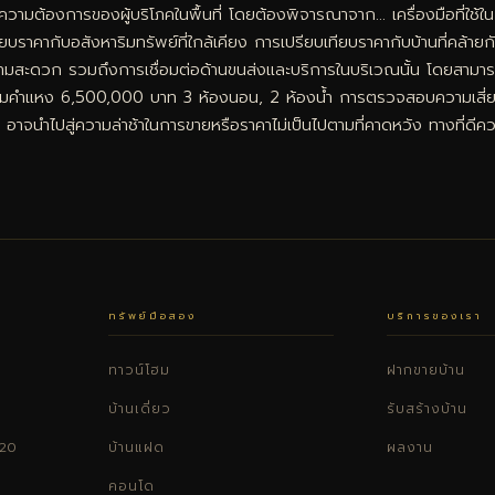
มต้องการของผู้บริโภคในพื้นที่ โดยต้องพิจารณาจาก… เครื่องมือที่ใช้ในกา
บเทียบราคากับอสังหาริมทรัพย์ที่ใกล้เคียง การเปรียบเทียบราคากับบ้านที่คล้
วามสะดวก รวมถึงการเชื่อมต่อด้านขนส่งและบริการในบริเวณนั้น โดยสามารถใ
คำแหง 6,500,000 บาท 3 ห้องนอน, 2 ห้องน้ำ การตรวจสอบความเสี่ยงก่อน
 อาจนำไปสู่ความล่าช้าในการขายหรือราคาไม่เป็นไปตามที่คาดหวัง ทางที่ดีค
ทรัพย์มือสอง
บริการของเรา
ทาวน์โฮม
ฝากขายบ้าน
บ้านเดี่ยว
รับสร้างบ้าน
220
บ้านแฝด
ผลงาน
คอนโด