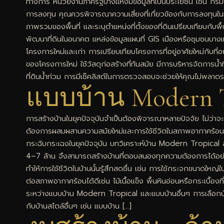
ทางการ หน่วยงานภาครัฐบางแห่งมีข้อมูลที่เป็นประโยชน์ เช่น กรม
การลงทุน คุณควรพิจารณาความเสี่ยงที่เกี่ยวข้องกับการลงทุนในที่ดินใน
ภาพรวมของพื้นที่ และระบุตำแหน่งที่ตั้งของที่ดินเปรียบเทียบกับพ
พัฒนาที่ดินในอนาคต แหล่งข้อมูลแผนที่ GIS เมืองหรือชุมชนบางแห่งม
โครงการใหม่และเก่า การเปรียบเทียบโครงการที่อยู่อาศัยใหม่กับที่อยู่
ของโครงการใหม่ ใช้วัสดุก่อสร้างที่ทันสมัย มีการบริหารจัดการน้ำท
ที่ดินน้ำท่วม การมีเช็คลิสต์ในการตรวจสอบจะช่วยให้คุณไม่พลาดรายละ
แบบบ้าน Modern T
การสร้างบ้านในยุคปัจจุบันจำเป็นต้องพิจารณาหลายปัจจัย ไม่ว่า
ต้องการผสมผสานความสมัยใหม่และการใช้ชีวิตในสภาพอากาศร้อนชื้นขอ
กระฉับกระเฉงในยุคปัจจุบัน บทวิเคราะห์บ้าน Modern Tropical ส
4–7 ล้าน จึงสามารถสร้างบ้านที่ตอบสนองทุกความต้องการได้อย่
ทำให้การใช้ชีวิตในบ้านนั้นรู้สึกสดชื่น เช่น การใช้กระจกขนาดให
ต่อสภาพอากาศร้อนได้ดีเช่น ไม้เนื้อแข็ง พื้นหินอ่อนหรือกระเบื้
ระหว่างแบบบ้าน Modern Tropical และแบบบ้านอื่นๆ การเลือกบ้า
กับบ้านสไตล์อื่นๆ เช่น แบบบ้าน […]