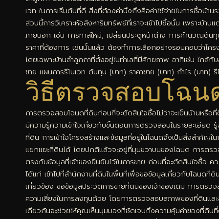
เวท ในการเริ่มต้นที่ดี สิ่งที่ต้องคำนึงถึงคือค่าใช้จ่ายในการซื้อบ
ส่วนนี้การวิเคราะห์อสังหาริมทรัพย์ที่เราจะเข้าไปซื้อนั้น เพราะบ
ภายนอก เช่น การทาสีใหม่, เปลี่ยนประตูหน้าต่าง การคำนวณต้นท
ราคาที่ต้องการ เช่นนั้นแล้ว ต้องทำการเลือกอย่างรอบคอบว่าโครง
โดยเฉพาะบ้านลำลูกกาที่ตั้งอยู่ในทำเลที่มีศักยภาพ อาทิเช่น ใกล้กั
ขาย แผนการรีโนเวท ต้นทุน (บาท) ราคาขาย (บาท) กำไร (บาท) 
วิธีตรวจสอบโฉนดท
การตรวจสอบโฉนดที่ดินก่อนที่จะตัดสินใจซื้อไม่ว่าจะเป็นบ้านหรือที
มีความรู้ความเข้าใจเกี่ยวกับขั้นตอนการตรวจสอบในรายละเอียด รู้
ที่ดิน การเข้าใจโครงสร้างและข้อมูลที่อยู่ในโฉนดจึงเป็นสิ่งสำค
แยกแยะที่ดินได้ โดยปกติแล้วจะอยู่ที่มุมขวาบนของโฉนด การตรวจส
ตรงกับข้อมูลที่เจ้าของยืนยันไว้ในการขาย ก่อนที่จะตัดสินใจซื้อ 
ได้แก่ เข้าไปที่สำนักงานที่ดินในพื้นที่เพื่อขอข้อมูลเกี่ยวกับโฉ
เกี่ยวข้อง ขอข้อมูลประวัติการขายที่ดินของเจ้าของเดิม การตรวจสอบส
ความเสี่ยงในการลงทุนด้วย โดยการตรวจสอบสภาพของที่ดินและสิ่
เดียวกันจะช่วยให้คุณเห็นมุมมองที่ชัดเจนถึงความคุ้มค่าของที่ดิน