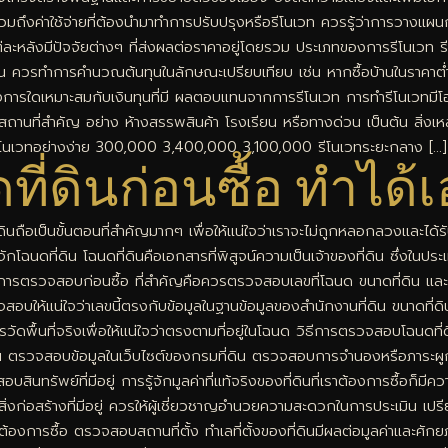
้านรวมถึงค่าใช้จ่ายที่ต้องนำมาทำการปรับปรุงหรือรีโนเวท ควรรู้ว่าการวางแผนก
้านแต่ละหลังมีปัจจัยต่างๆ ที่ส่งผลต่อราคาอยู่โดยรวม ประเภทของการรีโนเวท 
ุน ควรทำการคำนวณต้นทุนในลักษณะเปรียบเทียบ เช่น หากซื้อบ้านในราคาต่ำ
การใดเหมาะสมกับเงินทุนที่มี ผลตอบแทนจากการรีโนเวท การทำรีโนเวทมีโอกา
บสถานที่สำคัญ อย่าง ห้างสรรพสินค้า โรงเรียน หรือทางด่วน เป็นต้น สิ่งเหล่า
รีโนเวทอย่างง่าย 300,000 3,400,000 3,100,000 รีโนเวทระยะกลาง […]
ี่ดินก่อนซื้อ ทำได้
่ดินถือเป็นขั้นตอนที่สำคัญมากๆ เพื่อให้แน่ใจว่าเราจะไม่ถูกหลอกลวงและได้ร
จักโฉนดที่ดิน โฉนดที่ดินคือเอกสารที่พิสูจน์ความเป็นเจ้าของที่ดิน ซึ่งใน
ัญในการตรวจสอบก่อนซื้อ ที่สำคัญคือควรตรวจสอบเลขที่โฉนด ขนาดที่ดิน และท
อบให้แน่ใจว่าเลขนี้ตรงกับข้อมูลในฐานข้อมูลของสำนักงานที่ดิน ขนาดที่ดิ
ควรวัดพื้นที่จริงเพื่อให้แน่ใจว่าตรงตามที่อยู่ในโฉนด วิธีการตรวจสอบโฉนด
นดที่ดิน ตรวจสอบข้อมูลในเว็บไซต์ของกรมที่ดิน ตรวจสอบการจำนองหรือภาระผูกพั
ินทรัพย์ที่มีอยู่ การรู้จักมูลค่าที่แท้จริงของที่ดินที่เราต้องการซื้อก็มีค
งก่อสร้างที่มีอยู่ ควรให้ผู้เชี่ยวชาญอำนวยความสะดวกในการประเมิน เป
ที่ต้องการซื้อ ตรวจสอบสถานที่ตั้ง ทำเลที่ตั้งของที่ดินมีผลต่อมูลค่าและศ