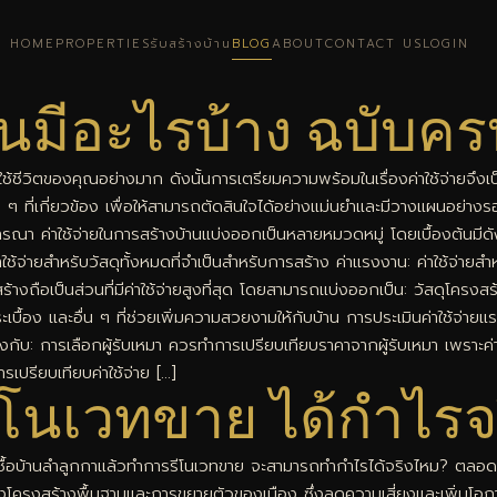
HOME
PROPERTIES
รับสร้างบ้าน
BLOG
ABOUT
CONTACT US
LOGIN
านมีอะไรบ้าง ฉบับคร
้ชีวิตของคุณอย่างมาก ดังนั้นการเตรียมความพร้อมในเรื่องค่าใช้จ่ายจึงเป็
่น ๆ ที่เกี่ยวข้อง เพื่อให้สามารถตัดสินใจได้อย่างแม่นยำและมีวางแผนอย่าง
ารณา ค่าใช้จ่ายในการสร้างบ้านแบ่งออกเป็นหลายหมวดหมู่ โดยเบื้องต้นมีดังนี
ใช้จ่ายสำหรับวัสดุทั้งหมดที่จำเป็นสำหรับการสร้าง ค่าแรงงาน: ค่าใช้จ่า
อสร้างถือเป็นส่วนที่มีค่าใช้จ่ายสูงที่สุด โดยสามารถแบ่งออกเป็น: วัสดุโค
บื้อง และอื่น ๆ ที่ช่วยเพิ่มความสวยงามให้กับบ้าน การประเมินค่าใช้จ่า
วข้องกับ: การเลือกผู้รับเหมา ควรทำการเปรียบเทียบราคาจากผู้รับเหมา เพราะ
รเปรียบเทียบค่าใช้จ่าย […]
รีโนเวทขาย ได้กำไรจ
ซื้อบ้านลำลูกกาแล้วทำการรีโนเวทขาย จะสามารถทำกำไรได้จริงไหม? ตลอดห
โครงสร้างพื้นฐานและการขยายตัวของเมือง ซึ่งลดความเสี่ยงและเพิ่มโอก