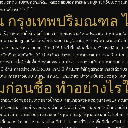
นดที่ดิน ไปสำนักงานที่ดิน: ตรวจสอบเอกสารและข้อมูล เข้าเว็บไซต์กรมที
 เหมาะสำหรับใคร […]
าน กรุงเทพปริมณฑล ไ
ดเร็ว หลายคนก็เริ่มตั้งคำถามว่า การสร้างบ้านในงบประมาณ 3 ล้านบาทในกร
นั้น ผู้ที่สนใจเรื่องนี้จะต้องมีความรู้ในด้านต่างๆ เพื่อการตัดสินใจที่ม
นอย่างรอบคอบ ด้วยค่าใช้จ่ายที่เกี่ยวข้องที่อาจจะมีการเปลี่ยนแปลงต่อไปน
อสร้างที่ควรคำนึงถึง ได้แก่ ค่าวัสดุ ค่าช่าง และค่าเวลาในการก่อสร้าง โดยเ
การบ้านที่สร้างในพื้นที่กรุงเทพฯ จะมีการแปรผันตามทำเล ราคาที่ดินนับว่
ณ 3 ล้าน การสร้างบ้านในงบประมาณ 3 ล้านบาททำให้ผู้สร้างสามารถเลือกป
ทบ้าน การสร้างในงบ 3 ล้าน ลักษณะ บ้านเดี่ยว มีความเป็นส่วนตัวสูง เห
่วมก่อนซื้อ ทำอย่างไ
่อพิจารณาถึงภัยธรรมชาติอย่างน้ำท่วม ที่สามารถส่งผลต่อทุนทรัพย์และคุณภาพ
นตามมาในอนาคต การสำรวจประวัติน้ำท่วมในพื้นที่ เมื่อคุณต้องการเช็คที่ดินน
กับความถี่และระดับน้ำท่วมจะช่วยให้คุณได้ข้อมูลที่ถูกต้องและเชื่อถือได้มากขึ
มเสี่ยงของน้ำท่วม ตรวจสอบแผนที่น้ำท่วม: แผนที่ที่แสดงพื้นที่เสี่ยงภัยน้ำท