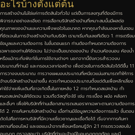
อะไรบ้างตั้งแต่ต้น
การสร้างบ้านไม่ใช่แค่การตัดสินใจทั่วไป แต่เป็นการลงทุนที่ต้องมีการ
พิจารณาอย่างละเอียด การเลือกบริษัทสร้างบ้านที่เหมาะสมนั้นมีผลต่อ
คุณภาพของบ้านและความพึงพอใจในอนาคต หากคุณกำลังมองหาขั้นตอน
ที่ชัดเจนในการจ้างสร้างบ้านกับบริษัท เรามาเริ่มกันเลยทีเดียว 1. การเตรียม
ข้อมูลและความต้องการ ในขั้นตอนแรก ท่านต้องกำหนดความต้องการ
เฉพาะของท่านให้ชัดเจน ไม่ว่าจะเป็นขนาดของบ้าน จำนวนห้องนอน ห้องน้ำ
หรือแม้กระทั่งฟังก์ชั่นการใช้งานต่างๆ นอกจากนี้ยังควรสำรวจงบ
ประมาณที่ท่านมี และกรอบเวลาก่อสร้าง เพื่อช่วยในการตัดสินใจได้ดีขึ้น 1.1
การวางงบประมาณ การวางแผนงบประมาณที่เหนียวแน่นสามารถทำให้การ
จ้างบริษัทสร้างบ้านง่ายขึ้น ควรกำหนดงบประมาณตั้งแต่ต้นเพื่อหลีกเลี่ยง
ค่าใช้จ่ายเพิ่มเติมที่อาจเกิดขึ้นในภายหลัง 1.2 การกำหนดสเปคบ้าน กำ
หนดสเปคบ้านให้ชัดเจน รวมถึงวัสดุที่จะใช้ เช่น กระเบื้อง ผนัง หลังคา
และอื่นๆ เพื่อให้บริษัทที่ท่านเลือกสามารถเสนอราคาเฉพาะตามความต้องการ
ได้ 2. การค้นหาบริษัทสร้างบ้าน เมื่อท่านมีข้อมูลความต้องการแล้ว ขั้นตอน
ถัดไปคือการหาบริษัทที่มีความเชี่ยวชาญและเชื่อถือได้ เริ่มจากการค้นหา
สถานที่ออนไลน์ และขอแนะนำจากเพื่อนหรือคนรู้จัก 2.1 การตรวจสอบใบ
อนุญาต ตรวจสอบว่า บริษัทที่ท่านจะจ้างมีใบอนุญาตถูกต้อง และมี