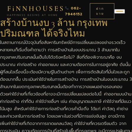
FiNNHOUSES
062-
ฝาก
7946152
ขาย
HAPPINESS BEGINS AT HOME
สร้างบ้านงบ 3 ล้าน กรุงเทพ
ปริมณฑล ได้จริงไหม
ในสถานการณ์ปัจจุบันที่อสังหาริมทรัพย์มีการเปลี่ยนแปลงอย่างรวดเร็ว
หลายคนก็เริ่มตั้งคำถามว่า การสร้างบ้านในงบประมาณ 3 ล้านบาทใน
กรุงเทพปริมณฑลนั้นเป็นไปได้จริงหรือไม่? สิ่งที่ต้องพิจารณาคือ งบ
ประมาณ ค่าก่อสร้าง ค่าออกแบบ และความต้องการในการอยู่อาศัย ดังนั้น
ผู้ที่สนใจเรื่องนี้จะต้องมีความรู้ในด้านต่างๆ เพื่อการตัดสินใจที่มั่นใจและถูก
ต้องมากขึ้น ประเมินค่าใช้จ่ายในการสร้างบ้าน การสร้างบ้านในงบประมาณ 3
ล้านบาทในเขตกรุงเทพปริมณฑลนั้นต้องทำการวางแผนอย่างรอบคอบ
ด้วยค่าใช้จ่ายที่เกี่ยวข้องที่อาจจะมีการเปลี่ยนแปลงต่อไปนี้: ค่าออกแบบบ้าน
ค่าก่อสร้าง ค่าที่ดิน ค่าใช้จ่ายอื่นๆ เช่น ค่าอนุญาตและภาษี ค่าใช้จ่ายที่มีแนว
โน้มสูง สำหรับค่าใช้จ่ายการก่อสร้างที่ควรคำนึงถึง ได้แก่ ค่าวัสดุ ค่าช่าง
และค่าเวลาในการก่อสร้าง โดยเฉพาะในช่วงที่มีการแข่งขันสูง อาจมีการ
เพิ่มค่าใช้จ่ายที่เกิดจากการขาดแคลนวัสดุ ค่าใช้จ่ายที่ควรเตรียมตัว จาก
การประเมิน ความต้องการบ้านที่สร้างในพื้นที่กรุงเทพฯ จะมีการแปรผันตาม