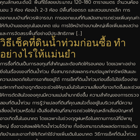
คุณลักษณะดังนี้: พื้นที่ใช้สอยประมาณ 120-180 ตารางเมตร จำนวนห้อง
นอน 3 ห้อง ห้องน้ำ 2-3 ห้อง มีพื้นที่จอดรถ และสวนขนาดเล็ก การ
ออกแบบบ้านที่ควรพิจารณา การออกแบบที่ทันสมัยสามารถช่วยเพิ่มคุณค่า
ให้กับบ้านของคุณในอนาคต เช่น การใช้หน้าต่างบานใหญ่เพื่อเพิ่มแสงสว่าง
และการจัดสรรพื้นที่อย่างมีประสิทธิภาพ […]
วิธีเช็คที่ดินน้ำท่วมก่อนซื้อ ทำ
อย่างไรให้แม่นยำ
การซื้อที่ดินเป็นการลงทุนที่สำคัญและต้องคิดให้รอบคอบ โดยเฉพาะอย่าง
ยิ่งในเรื่องของที่ดินน้ำท่วม ซึ่งสามารถส่งผลกระทบต่อมูลค่าทรัพย์สินและ
ความปลอดภัยในการอาศัยอยู่ได้ การเช็คที่ดินน้ำท่วมก่อนซื้อไม่ใช่เรื่องง่าย
แต่หากทำอย่างถูกต้องจะช่วยให้คุณมั่นใจในความเสี่ยงที่อาจเกิดขึ้นและช่วย
ให้การตัดสินใจของคุณมีความแม่นยำมากยิ่งขึ้น ความสำคัญของการตรวจ
สอบที่ดินน้ำท่วม การรู้ว่าแปลงที่ดินที่คุณสนใจตั้งอยู่ในบริเวณที่มีความ
เสี่ยงน้ำท่วมหรือไม่ เป็นสิ่งสำคัญที่สามารถช่วยให้คุณหลีกเลี่ยงปัญหาที่
อาจเกิดขึ้นในอนาคต โดยเฉพาะในช่วงฤดูฝนหรือในสถานการณ์ที่มีพายุ
ใหญ่ ซึ่งอาจส่งผลให้เกิดน้ำท่วมได้ง่าย ทั้งยังสามารถส่งผลต่อการประกัน
ภัยบ้านและอาจทำให้เกิดค่าใช้จ่ายเพิ่มเติมในอนาคต วิธีการเช็คที่ดินน้ำท่วม