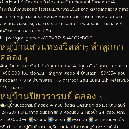
ดี อยู่ซอย1 ต้นโครงการ ใกล้ดรีมเวิลด์ บิ๊กซีคลอง4 โลตัสคลอง4
โรงเรียนโชคชัยรังสิต โรงเรียนนานาชาติแย้มสะอาด ตลาดลาดสวาย ตลาด
เอ.ซี. หน้าหมู่บ้านมีเซเว่นและร้านอาหารมากมาย การเดินทางสะดวก มีรถ
สองแถวผ่านหน้าหมู่บ้าน ถ.รังสิต-นครนายก ถ.พระองค์เจ้าสายคลอง4
ใกล้ทางด่วนบางนา-บางปะอิน
https://goo.gl/maps/Q7MR7pSa4CG2xBGt9
หมู่บ้านสวนทองวิลล่า7 ลำลูกกา
คลอง 4
#หมู่บ้านสวนทองวิลล่า7 ลำลูกกา คลอง 4 ปทุมธานี ลำลูกกา ลาดสวาย
1,490,000 โซนหรือถนน : ลำลูกกา คลอง 4 บ้านเลขที่ : 59/354 สวน
ทองวิลล่า 7 ซ.19 พื้นที่ใช้สอย : 15 ตารางวา 2ชั้น 2นอน 2น้ำ เหลือเพียง
1.49 ล้านบาท
หมู่บ้านปิยวรารมย์ คลอง 4
หมู่บ้าน​ปิยวรารมย์​ คลอง​ 4 ถนน​ รังสิต​-นครนายก​ ธัญบุรี​ บ้านเลขที่​
124/237 หันหน้า​ทิศ​ตะวันออก​
3 ห้อง​นอน 2​ ห้อง​นํ้า 24 ตรว.
♦️
​ขาย​
2,45​0,000.-
♦️
ฟรี​จอง
ฟรี​โอน
ฟรี​ดาวน์
บริการ​ด้าน​สินเชื่อ​
ฟรี ทำเลของหมู่บ้านดีมาก. อยู่ริมถนนไสวประชาราษฎร์ (พระองค์เจ้า