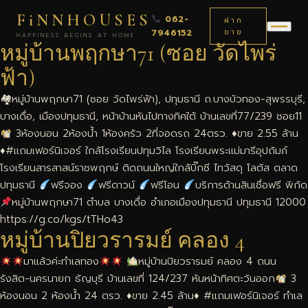
FiNNHOUSES
062-
ฝาก
7946152
ขาย
HAPPINESS BEGINS AT HOME
หมู่บ้านพฤกษา71 (ซอย วัดไพร่
ฟ้า)
🏘หมู่บ้านพฤกษา71 (ซอย วัดไพร่ฟ้า), ปทุมธานี ถ.บางบัวทอง-สุพรรบุรี,
บางเดื่อ, เมืองปทุมธานี, หน้าบ้านหันไปทางทิศใต้ บ้านเลขที่77/239 ซอย11
3ห้องนอน 2ห้องนํ้า 1ห้องครัว 2ที่จอดรถ 24ตรว.
♦️
ขาย 2.55 ล้าน
♦️
#แถมเฟอร์นิเจอร์ ใกล้โรงเรียนปทุมวิไล โรงเรียนพระแม่มารีอุปถัมภ์
โรงเรียนสารสาสน์ราชพฤกษ์ ติดถนนใหญ่ใกล้บิ๊กซี ไทวัสดุ โลตัส ตลาด
ปทุมธานี
ฟรีจอง
ฟรีดาวน์
ฟรีโอน
บริการด้านสินเชื่อฟรี พิกัด
หมู่บ้านพฤกษา71 ตำบล บางเดื่อ อำเภอเมืองปทุมธานี ปทุมธานี 12000
https://g.co/kgs/tTHo43
หมู่บ้านปิยวรารมย์ คลอง 4
มาแล้วค่ะทำเลทอง
หมู่บ้านปิยวรารมย์ คลอง 4 ถนน
รังสิต-นครนายก ธัญบุรี บ้านเลขที่ 124/237 หันหน้าทิศตะวันออก
3
ห้องนอน 2 ห้องนํ้า 24 ตรว.
♦️
ขาย 2.45 ล้าน
♦️
#แถมเฟอร์นิเจอร์ ทำเล