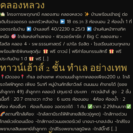
คลองหลวง
โครงการพฤกษาบี คลองสาม คลองหลวง
บ้านพร้อมเข้าอยู่ ต่อ
เติมโรงจอดรถ และครัวหลังบ้าน
18 ตร.วา 3 ห้องนอน 2 ห้องน้ำ 1 ที่
จอดรถในบ้าน
บ้านเลขที่ 40/2230 ซ.25/3
บ้านหันหน้าทางทิศ
เหนือ
ใกล้แหล่งทำเลทอง • ฟิวเจอร์พาร์ค / Big C คลองสาม •
โลตัส คลอง 4 • รพ.ธรรมศาสตร์ / เปาโล รังสิต • โรงเรียนสวนกุหลาบ
พร้อมสิทธิพิเศษสุดคุ้ม:
ฟรี ดาวน์ | ฟรีค่าโอนกรรมสิทธิ์
ฟรี
ประกันบ้าน 1 ปี
ฟรี […]
ทาวน์เฮ้าส์ 2 ชั้น ทำเล อย่างเทพ
เปิดจอง
ทำเล อย่างเทพ ห่างถนนลำลูกกาคลองเพียง200 ม. ไกล้
รถไฟฟ้าคูคต เพียง 5นาที หมู่บ้านคัทลียาวิลล์ ถนนเมน ค้าขายได้ (ซอย
ลำลูกกา 49) ลำลูกกา คลอง3 ปทุมธานี ประเภท : ทาวน์เฮ้าส์ สูง : 2 ชั้น
เนื้อที่ : 20.7 ตารางวา กว้าง : 6 เมตร ห้องนอน : 4ห้อง ห้องน้ำ : 2
ห้อง ห้องอื่นๆ : ห้องเก็บของ จอดรถได้ : 1 คัน
ราคา 2.29ล้านบาท
สถานที่ใกล้เคียง: -ใกล้สถานีรถไฟ้ฟ้าสายสีเขียว(คูคต) -ใกล้ทางด่วน
โทลย์เวย์ดอนเมือง -ใกล้ทางด่วนมอเตอร์เวย์ บางนา-บางปะอิน -ใกล้โรง
พยาบาลสินแพทย์ลำลูกกา -ใกล้โรงพยาบาลภูมิพล -ใกล้บิ๊กซี […]