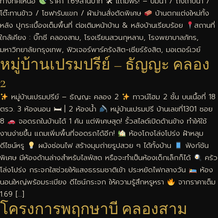
ทางทิศเหนือ
ราคา 1.69ล้านบาท 🛠 แถมฟรี! – ปั๊มน้ำ / ถังเก็บน้ำ /
โต๊ะทานข้าว / โซฟารับแขก / ผ้าม่านสั่งตัดพิเศษ
บ้านตกแต่งใหม่ทั้ง
หลัง ปูกระเบื้องเต็มพื้นที่ ต่อเติมหน้าบ้าน & หลังบ้านเรียบร้อย
สถานที่
ใกล้เคียง : บิ๊กซี คลองสาม, โรงเรียนสวนกุหลาบ, โรงพยาบาลภัทร,
มหาวิทยาลัยกรุงเทพ, ฟิวเจอร์พาร์ครังสิต-เซียร์รังสิต, มอเตอร์เวย์
หมู่บ้านเปรมปรีย์ – ธัญญะ คลอง
2
หมู่บ้านเปรมปรีย์ – ธัญญะ คลอง 2
ทาวน์โฮม 2 ชั้น บนเนื้อที่ 18
ตรว. 3 ห้องนอน 🛏 | 2 ห้องน้ำ
หมู่บ้านเปรมปรี บ้านเลขที่1301 ซอย
8
จอดรถในบ้านได้ 1 คัน แต่พิเศษสุด! รั้วสไลด์เปิดด้านข้าง ทำให้ใช้
งานง่ายขึ้น แถมเพิ่มพื้นที่จอดรถได้อีก!
ห้องโถงโล่งโปร่ง ฝ้าหลุม
ดีไซน์หรู
ผนังซ่อนไฟ สร้างมุมถ่ายรูปสวย ๆ ได้ทั้งบ้าน
ฟังก์ชัน
พิเศษ มีห้องด้านล่างสำหรับไลฟ์สด หรือจะทำเป็นห้องเด็กเล็กก็ได้
ครัว
โล่งโปร่ง กระจกใสช่วยให้แสงธรรมชาติเข้า ประหยัดไฟกลางวัน
ห้อง
นอนใหญ่พร้อมระเบียง ดีไซน์กระจก ให้ความรู้สึกหรูหรา
จากราคาเต็ม
1.69 […]
โครงการพฤกษาบี คลองสาม