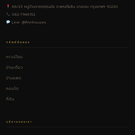
66/23 หมู่บ้านราชตฤณมัย ถ.พหลโยธิน บางเขน กรุงเทพฯ 10220
062-7946152
Line: @finnhouses
ทรัพย์มือสอง
ทาวน์โฮม
บ้านเดี่ยว
บ้านแฝด
คอนโด
ที่ดิน
บริการของเรา