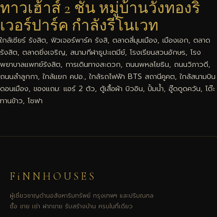
ทาวเฮ้าส์ 2 ชั้น หมู่บ้านวังทองริ
เวอร์ปาร์ค กำลังรีโนเวท
ใกล้เซียร์ รังสิต, ฟิวเจอร์พาร์ค รังสิ, ตลาดสี่มุมเมือง, เมืองเอก, ตลาด
รังสิต, ตลาดยิ่งเจริญ, สนามกีฬาธูปะเตมีย์, โรงเรียนสวนอักษร, โรง
พยาบาลแพทย์รังสิต, การเดินทางสะดวก, ถนนพหลโยธิน, ถนนวิภาวดี,
ถนนลำลูกกา, ใกล้แยก คปอ., ใกล้รถไฟฟ้า BTS สถานีคูคต, ใกล้สนามบิน
ดอนเมือง, ของแถม: แอร์ 2 ตัว, ตู้เสื้อผ้า บิวอิน, ปั้มน้ำ, ฮู๊ดดูดควัน, โต๊ะ
ทานข้าว, โซฟา
FiNNHOUSES
ผู้เชี่ยวชาญด้านอสังหาริมทรัพย์ กรุงเทพฯ และปริมณฑล
ซื้อ ขาย เช่า ฝากขาย รับสร้างบ้าน ครบในที่เดียว