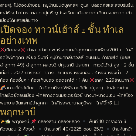
สายฯ). ไม่ต้องเข้าซอย. หมู่บ้านมีนิติบุคคลฯ. ดูแล. ปลอดภัยและสงบร่มรื่น.
ใกล้ห้าง Lotus. ตลาดอยู่เจริญ โรงเรียมแย้มสะอาด เดินทางสะดวก เข้า
เมืองได้หลายเส้นทาง
เปิดจอง ทาวน์เฮ้าส์ 2 ชั้น ทำเล
อย่างเทพ
เปิดจอง
ทำเล อย่างเทพ ห่างถนนลำลูกกาคลองเพียง200 ม. ไกล้
รถไฟฟ้าคูคต เพียง 5นาที หมู่บ้านคัทลียาวิลล์ ถนนเมน ค้าขายได้ (ซอย
ลำลูกกา 49) ลำลูกกา คลอง3 ปทุมธานี ประเภท : ทาวน์เฮ้าส์ สูง : 2 ชั้น
เนื้อที่ : 20.7 ตารางวา กว้าง : 6 เมตร ห้องนอน : 4ห้อง ห้องน้ำ : 2
ห้อง ห้องอื่นๆ : ห้องเก็บของ จอดรถได้ : 1 คัน
ราคา 2.29ล้านบาท
สถานที่ใกล้เคียง: -ใกล้สถานีรถไฟ้ฟ้าสายสีเขียว(คูคต) -ใกล้ทางด่วน
โทลย์เวย์ดอนเมือง -ใกล้ทางด่วนมอเตอร์เวย์ บางนา-บางปะอิน -ใกล้โรง
พยาบาลสินแพทย์ลำลูกกา -ใกล้โรงพยาบาลภูมิพล -ใกล้บิ๊กซี […]
พฤกษาบี
พฤกษาบี
คลองสาม คลองหลวง
พื้นที่ 18 ตารางวา 3
ห้องนอน 2 ห้องน้ำ
บ้านเลขที่ 40/2225 ซอย 25/3
บ้านหันหน้า