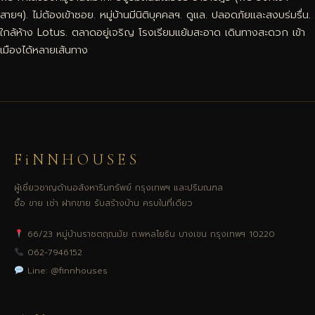
สายฯ). ไม่ต้องเข้าซอย. หมู่บ้านมีนิติบุคคลฯ. ดูแล. ปลอดภัยและสงบร่มรื่น.
ใกล้ห้าง Lotus. ตลาดอยู่เจริญ โรงเรียมแย้มสะอาด เดินทางสะดวก เข้า
เมืองได้หลายเส้นทาง
FiNNHOUSES
ผู้เชี่ยวชาญด้านอสังหาริมทรัพย์ กรุงเทพฯ และปริมณฑล
ซื้อ ขาย เช่า ฝากขาย รับสร้างบ้าน ครบในที่เดียว
66/23 หมู่บ้านราชตฤณมัย ถ.พหลโยธิน บางเขน กรุงเทพฯ 10220
062-7946152
Line: @finnhouses