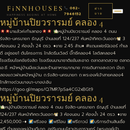
FiNNHOUSES
062-
ฝาก
7946152
ขาย
HAPPINESS BEGINS AT HOME
หมู่บ้านปิยวรารมย์ คลอง 4
มาแล้วค่ะทำเลทอง
หมู่บ้านปิยวรารมย์ คลอง 4 ถนน
รังสิต-นครนายก ธัญบุรี บ้านเลขที่ 124/237 หันหน้าทิศตะวันออก
3
ห้องนอน 2 ห้องนํ้า 24 ตรว.
♦️
ขาย 2.45 ล้าน
♦️
#แถมเฟอร์นิเจอร์ ทำเล
ดี อยู่ซอย1 ต้นโครงการ ใกล้ดรีมเวิลด์ บิ๊กซีคลอง4 โลตัสคลอง4
โรงเรียนโชคชัยรังสิต โรงเรียนนานาชาติแย้มสะอาด ตลาดลาดสวาย ตลาด
เอ.ซี. หน้าหมู่บ้านมีเซเว่นและร้านอาหารมากมาย การเดินทางสะดวก มีรถ
สองแถวผ่านหน้าหมู่บ้าน ถ.รังสิต-นครนายก ถ.พระองค์เจ้าสายคลอง4
ใกล้ทางด่วนบางนา-บางปะอิน
https://goo.gl/maps/Q7MR7pSa4CG2xBGt9
หมู่บ้านปิยวรารมย์ คลอง 4
หมู่บ้าน​ปิยวรารมย์​ คลอง​ 4 ถนน​ รังสิต​-นครนายก​ ธัญบุรี​ บ้านเลขที่​
124/237 หันหน้า​ทิศ​ตะวันออก​
3 ห้อง​นอน 2​ ห้อง​นํ้า 24 ตรว.
♦️
​ขาย​
2,45​0,000.-
♦️
ฟรี​จอง
ฟรี​โอน
ฟรี​ดาวน์
บริการ​ด้าน​สินเชื่อ​
ฟรี ทำเลของหมู่บ้านดีมาก. อยู่ริมถนนไสวประชาราษฎร์ (พระองค์เจ้า