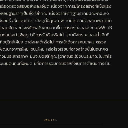
นต้องตรวจสอบอย่างละเอียด เนื่องจากการมีโครงสร้างที่แข็งแรง
จสอบฐานรากเป็นสิ่งที่สำคัญ เนื่องจากหากฐานรากมีปัญหาจะส่ง
รอยรั่วซึมและทำจากวัสดุที่มีคุณภาพ สามารถทนต่อสภาพอากาศ
ความปลอดภัยและประหยัดพลังงานมากขึ้น การตรวจสอบระบบไฟฟ้า ให้
ระปาเพื่อดูว่ามีการรั่วซึมหรือไม่ รวมถึงตรวจสอบน้ำเสียที่
ู่ใกล้เคียง ว่าส่งผลดีหรือไม่ การเข้าถึงการคมนาคม ตรวจ
รพัฒนาอาคารใหม่ ถนนใหม่ หรือโรงเรียนที่อาจสร้างขึ้นในอนาคต
มีประสิทธิภาพ มันจะช่วยให้คุณรู้ว่าคุณจะใช้งบประมาณไปเท่าไร
มินต้นทุนทั้งหมด นี่คือการรวมค่าใช้จ่ายทั้งในการดำเนินการรีโน
เพิ่มเติม