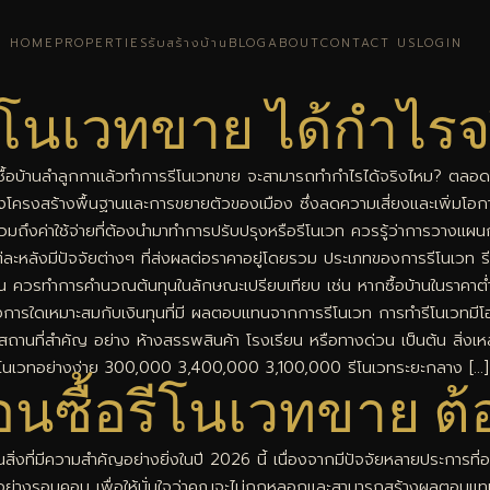
HOME
PROPERTIES
รับสร้างบ้าน
BLOG
ABOUT
CONTACT US
LOGIN
รีโนเวทขาย ได้กำไรจ
ซื้อบ้านลำลูกกาแล้วทำการรีโนเวทขาย จะสามารถทำกำไรได้จริงไหม? ตลอดห
โครงสร้างพื้นฐานและการขยายตัวของเมือง ซึ่งลดความเสี่ยงและเพิ่มโอก
้านรวมถึงค่าใช้จ่ายที่ต้องนำมาทำการปรับปรุงหรือรีโนเวท ควรรู้ว่าการวางแผนก
้านแต่ละหลังมีปัจจัยต่างๆ ที่ส่งผลต่อราคาอยู่โดยรวม ประเภทของการรีโนเวท 
ุน ควรทำการคำนวณต้นทุนในลักษณะเปรียบเทียบ เช่น หากซื้อบ้านในราคาต่ำ
การใดเหมาะสมกับเงินทุนที่มี ผลตอบแทนจากการรีโนเวท การทำรีโนเวทมีโอกา
บสถานที่สำคัญ อย่าง ห้างสรรพสินค้า โรงเรียน หรือทางด่วน เป็นต้น สิ่งเหล่า
รีโนเวทอย่างง่าย 300,000 3,400,000 3,100,000 รีโนเวทระยะกลาง […]
ซื้อรีโนเวทขาย ต้อ
งที่มีความสำคัญอย่างยิ่งในปี 2026 นี้ เนื่องจากมีปัจจัยหลายประการที่อา
บอย่างรอบคอบ เพื่อให้มั่นใจว่าคุณจะไม่ถูกหลอกและสามารถสร้างผลตอบแทนที่