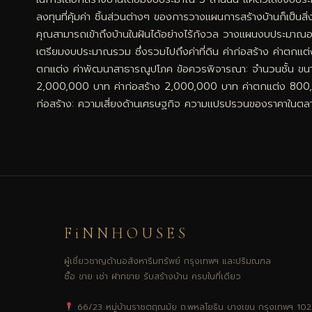
ลงทุนที่คุ้มค่า ชิ้นส่วนต่างๆ ของการวางแผนการสร้างบ้านก็เป็นส
คุณสามารถเข้าถึงบ้านในฝันได้อย่างไร้กังวล วางแผนงบประมาณอย
เตรียมงบประมาณรวม ซึ่งรวมไปถึงค่าที่ดิน ค่าก่อสร้าง ค่าตกแต่ง
ตกแต่ง ค่าพัฒนาสาธารณูปโภค ข้อควรพิจารณา: จำนวนชั้น ขนาดบ้า
2,000,000 บาท ค่าก่อสร้าง 2,000,000 บาท ค่าตกแต่ง 800,000 
ก่อสร้าง: ความเสี่ยงด้านเศรษฐกิจ ความแปรปรวนของราคาในตลาดวั
FiNNHOUSES
ผู้เชี่ยวชาญด้านอสังหาริมทรัพย์ กรุงเทพฯ และปริมณฑล
ซื้อ ขาย เช่า ฝากขาย รับสร้างบ้าน ครบในที่เดียว
66/23 หมู่บ้านราชตฤณมัย ถ.พหลโยธิน บางเขน กรุงเทพฯ 10