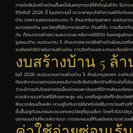
การตัดสินใจสร้างบ้านเป็นหนึ่งในเหตุการณ์ที่สำคัญในชีวิต ไม่ว่
ชีวิตในปี 2026 นี้ ในบทความนี้ เราจะพาคุณไปทำความเข้าใจกับง
บ้าน ภาพรวมของงบประมาณ 5 ล้านบาทในกรุงเทพฯ งบประมาณ 5 ล้า
ขนาดของบ้าน และวัสดุที่ใช้ในการก่อสร้าง ทำเลที่ตั้ง การเลือกท
กัน ก็สามารถสร้างความสะดวกสบายในการใช้ชีวิต ในเขตศูนย์กลาง
รูปแบบบ้าน งบประมาณ 5 ล้านบาทสามารถใช้สร้างบ้านในขนาดที่เหมา
ละเอียดค่าใช้จ่ายในการสร้างบ้าน การจัดทำงบประมาณจะต้องมีการแบ
งบสร้างบ้าน 5 ล้
ในปี 2026 งบประมาณการสร้างบ้าน 5 ล้านในกรุงเทพฯ จะเข้ามามี
ต้องพิจารณาอย่างรอบคอบในการตัดสินใจเลือกบ้านที่ตรงใจทั้ง
ว่าจะมีการเติบโตอย่างต่อเนื่องโดยเฉพาะในเขตที่มีการพัฒนาโครงส
ควรพิจารณาทำเลที่มีศักยภาพสูง เช่น เขตที่อยู่อาศัยที่ใกล้รถไฟ
สิ่งแวดล้อมเป็นหลัก ควบคู่ไปกับการใช้เทคโนโลยีในการก่อสร้างที
ชั้นขึ้นอยู่กับขนาดและประเภทของวัสดุที่คุณเลือก โดยทั่วไปจะ
ออกแบบบ้านที่ควรพิจารณา การออกแบบที่ทันสมัยสามารถช่วยเพิ่มค
ค่าใช้จ่ายซ่อนเร