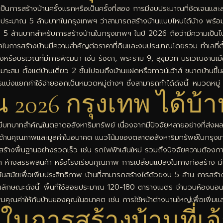
าจะเป็นการสร้างบ้านครั้งแรกหรือเป็นครั้งที่สอง การมีงบประมาณที่ชัดเจน
บประมาณ 5 ล้านบาทในกรุงเทพฯ ว่าสามารถสร้างบ้านแบบไหนได้บ้าง พร้อมแน
นบาทสำหรับการสร้างบ้านในกรุงเทพฯ ในปี 2026 ถือว่ามีความเป็นไปได้ แ
ำเลในการสร้างบ้านมีความสำคัญต่อราคาที่ดินและงบประมาณโดยรวม ทำเลที่ตั้งใ
หรือบริเวณที่มีการพัฒนา เช่น รัชดา, พระราม 9, สุขุมวิท บริเวณชานเมื
ะสม ตั้งแต่บ้านเดี่ยว 2 ชั้นไปจนถึงบ้านแฝดหรือทาวน์เฮ้าส์ ขนาดบ้านขึ
่งแยกค่าใช้จ่ายออกเป็นหมวดหมู่ต่างๆ ซึ่งสามารถทำได้ดังนี้: หมวดหมู่ ค่
าน 2026 กรุงเทพ ได้
บทบาทสำคัญในตลาดอสังหาริมทรัพย์ เนื่องจากมีปัจจัยหลายอย่างที่ส่งผลต
ในด้านคุณภาพและมูลค่าในอนาคต แนวโน้มของตลาดอสังหาริมทรัพย์ในกรุ
ร้างพื้นฐานอย่างรวดเร็ว เช่น รถไฟฟ้าเส้นใหม่ รวมถึงปัจจัยความต้องการท
ฟ้า ห้างสรรพสินค้า หรือโรงเรียนคุณภาพ การเปลี่ยนแปลงในทางก่อสร้าง มีแน
่ทันสมัยเพื่อเพิ่มประสิทธิภาพ บ้านที่สามารถสร้างได้ด้วยงบ 5 ล้าน การส
มีคุณลักษณะดังนี้: พื้นที่ใช้สอยประมาณ 120-180 ตารางเมตร จำนวนห้องนอ
ุณค่าให้กับบ้านของคุณในอนาคต เช่น การใช้หน้าต่างบานใหญ่เพื่อเพิ่มแส
้นในการสร้างบ้านที่เ