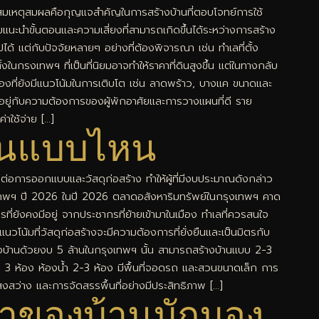
และสมเหตุสมผลคือกุญแจสำคัญในการสร้างบ้านที่ตอบโจทย์การใช้
ะนำขั้นตอนและความเสี่ยงที่สามารถเกิดขึ้นได้ระหว่างการสร้าง
ต่กับปัจจัยหลายๆ อย่างที่ต้องพิจารณา เช่น ทำเลที่ตั้ง
นกรงเทพฯ ที่เป็นที่นิยมอาจทำให้ราคาที่ดินสูงขึ้น แต่ในทางกลับ
องที่ยังมีแนวโน้มในการเติบโต เช่น ลาดพร้าว, บางแค ขนาดและ
้นอยู่กับความต้องการของผู้พักอาศัยและการวางแผนที่ดี ราย
าใช้จ่าย […]
บ้านแบบไหน
่อการออกแบบและวัสดุก่อสร้าง ทำให้ผู้ที่มีงบประมาณดังกล่าว
งเทพฯ ปี 2026 ในปี 2026 ตลาดอสังหาริมทรัพย์ในกรุงเทพฯ คาด
ี่ยังคงมีอยู่ จากประชากรที่ย้ายเข้ามาในเมือง ทำเลที่ควรสนใจ
วโน้มที่วัสดุก่อสร้างจะมีความต้องการที่ยั่งยืนและเป็นมิตรกับ
ร้างบ้านด้วยงบ 5 ล้านในกรุงเทพฯ นั้น สามารถสร้างบ้านแบบ 2-3
น 3 ห้อง ห้องน้ำ 2-3 ห้อง มีพื้นที่จอดรถ และสวนขนาดเล็ก การ
งสว่าง และการจัดสรรพื้นที่อย่างมีประสิทธิภาพ […]
จ้าของบ้านมักมอง