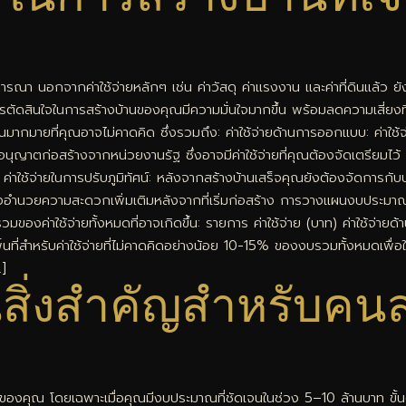
ิจารณา นอกจากค่าใช้จ่ายหลักๆ เช่น ค่าวัสดุ ค่าแรงงาน และค่าที่ดินแล้ว ยั
ให้การตัดสินใจในการสร้างบ้านของคุณมีความมั่นใจมากขึ้น พร้อมลดความเสี่ยงที่
่ซ่อนเร้นมากมายที่คุณอาจไม่คาดคิด ซึ่งรวมถึง: ค่าใช้จ่ายด้านการออกแบบ: ค่า
ตก่อสร้างจากหน่วยงานรัฐ ซึ่งอาจมีค่าใช้จ่ายที่คุณต้องจัดเตรียมไว้ ค่าป
่าใช้จ่ายในการปรับภูมิทัศน์: หลังจากสร้างบ้านเสร็จคุณยังต้องจัดการกับบ
สิ่งอำนวยความสะดวกเพิ่มเติมหลังจากที่เริ่มก่อสร้าง การวางแผนงบประม
มของค่าใช้จ่ายทั้งหมดที่อาจเกิดขึ้น: รายการ ค่าใช้จ่าย (บาท) ค่าใช้
อพื้นที่สำหรับค่าใช้จ่ายที่ไม่คาดคิดอย่างน้อย 10-15% ของงบรวมทั้งหมดเพื่อ
…]
สิ่งสำคัญสำหรับคนส
ีวิตของคุณ โดยเฉพาะเมื่อคุณมีงบประมาณที่ชัดเจนในช่วง 5–10 ล้านบาท ขั