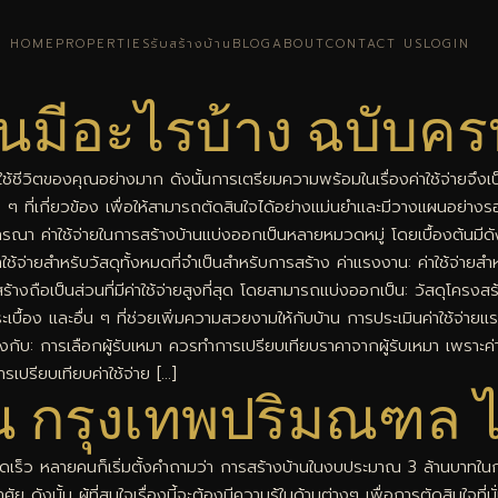
HOME
PROPERTIES
รับสร้างบ้าน
BLOG
ABOUT
CONTACT US
LOGIN
านมีอะไรบ้าง ฉบับคร
้ชีวิตของคุณอย่างมาก ดังนั้นการเตรียมความพร้อมในเรื่องค่าใช้จ่ายจึงเป็
่น ๆ ที่เกี่ยวข้อง เพื่อให้สามารถตัดสินใจได้อย่างแม่นยำและมีวางแผนอย่าง
ารณา ค่าใช้จ่ายในการสร้างบ้านแบ่งออกเป็นหลายหมวดหมู่ โดยเบื้องต้นมีดังนี
ใช้จ่ายสำหรับวัสดุทั้งหมดที่จำเป็นสำหรับการสร้าง ค่าแรงงาน: ค่าใช้จ่า
อสร้างถือเป็นส่วนที่มีค่าใช้จ่ายสูงที่สุด โดยสามารถแบ่งออกเป็น: วัสดุโค
บื้อง และอื่น ๆ ที่ช่วยเพิ่มความสวยงามให้กับบ้าน การประเมินค่าใช้จ่า
วข้องกับ: การเลือกผู้รับเหมา ควรทำการเปรียบเทียบราคาจากผู้รับเหมา เพราะ
รเปรียบเทียบค่าใช้จ่าย […]
าน กรุงเทพปริมณฑล ไ
ดเร็ว หลายคนก็เริ่มตั้งคำถามว่า การสร้างบ้านในงบประมาณ 3 ล้านบาทในกร
นั้น ผู้ที่สนใจเรื่องนี้จะต้องมีความรู้ในด้านต่างๆ เพื่อการตัดสินใจที่ม