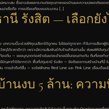
อกวัสดุที่ไม่เหมาะสม ซึ่งอาจส่งผลกระทบต่อคุณภาพของบ้านและความปลอดภัย
ามน่าเชื่อถือ การเปรียบเทียบงบประมาณ […]
นี รังสิต — เลือกยังไ
ง บทความนี้จะช่วยให้คุณเลือกได้ถูกคน ไม่ใช่แค่ถูกราคา ทำไมการเลือกผู้รับเหม
 ซื้อวัสดุได้ราคาดีกว่า เพราะมีความสัมพันธ์กับร้านค้าในย่านนั้น ส่งผลให้ต้
้องถิ่น — ขออนุญาตก่อสร้างในแต่ละอำเภอมีขั้นตอนต่างกัน ทีมที่เคยทำงานใน
าสหนีปัญหาทำได้ยากกว่า พื้นที่ปทุมธานี รังสิต — ข้อดีของการสร้างบ้านที่นี่
ากัน การเข้าถึงดีขึ้น — รถไฟฟ้าสาย Red Line และ Pink Line เชื่อมถึงแล้ว
นงบ 5 ล้าน: ความพิถ
มาณไม่เพียงพอ เพราะการตัดสินใจในแต่ละขั้นตอนล้วนมีผลต่ออนาคตที่อยู่