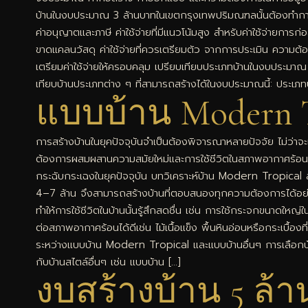
บ้านในงบประมาณ 3 ล้านบาทในเขตกรุงเทพปริมณฑลนั้นต้องทำการวางแผ
ค่าอนุญาตและภาษี ค่าใช้จ่ายที่มีแนวโน้มสูง สำหรับค่าใช้จ่ายการก่
ขาดแคลนวัสดุ ค่าใช้จ่ายที่ควรเตรียมตัว จากการประเมิน ความต้อง
เตรียมค่าใช้จ่ายให้ครอบคลุม เปรียบเทียบประเภทบ้านในงบประมา
เทียบบ้านประเภทต่าง ๆ ที่สามารถสร้างได้ในงบประมาณนี้: ประเภ
แบบบ้าน Modern T
การสร้างบ้านในยุคปัจจุบันจำเป็นต้องพิจารณาหลายปัจจัย ไม่ว่า
ต้องการผสมผสานความสมัยใหม่และการใช้ชีวิตในสภาพอากาศร้อนชื้นขอ
กระฉับกระเฉงในยุคปัจจุบัน บทวิเคราะห์บ้าน Modern Tropical ส
4–7 ล้าน จึงสามารถสร้างบ้านที่ตอบสนองทุกความต้องการได้อย่
ทำให้การใช้ชีวิตในบ้านนั้นรู้สึกสดชื่น เช่น การใช้กระจกขนาดให
ต่อสภาพอากาศร้อนได้ดีเช่น ไม้เนื้อแข็ง พื้นหินอ่อนหรือกระเบื้
ระหว่างแบบบ้าน Modern Tropical และแบบบ้านอื่นๆ การเลือกบ้า
กับบ้านสไตล์อื่นๆ เช่น แบบบ้าน […]
งบสร้างบ้าน 5 ล้