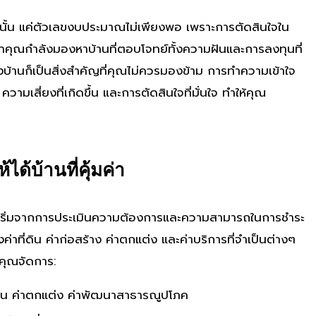
นั้น แค่ตัวเลขงบประมาณไม่เพียงพอ เพราะการตัดสินใจใน
ถ้าคุณกำลังมองหาบ้านที่ตอบโจทย์ทั้งความฝันและการลงทุนที่
บ้านก็เป็นสิ่งสำคัญที่คุณไม่ควรมองข้าม การทำความเข้าใจ
สี่ยงที่เกิดขึ้น และการตัดสินใจที่มั่นใจ ทำให้คุณ
้บ้านที่คุ้มค่า
ริ่มจากการประเมินความต้องการและความสามารถในการชำระ
าที่ดิน ค่าก่อสร้าง ค่าตกแต่ง และค่าบริการที่จำเป็นต่างๆ
วยคุณจัดการ:
น ค่าตกแต่ง ค่าพัฒนาสาธารณูปโภค