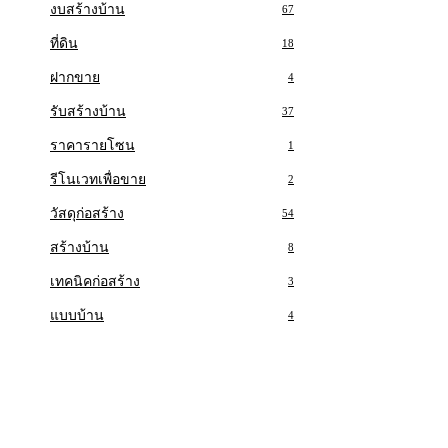
งบสร้างบ้าน
67
ที่ดิน
18
ฝากขาย
4
รับสร้างบ้าน
37
ราคารายโซน
1
รีโนเวทเพื่อขาย
2
วัสดุก่อสร้าง
54
สร้างบ้าน
8
เทคนิคก่อสร้าง
3
แบบบ้าน
4