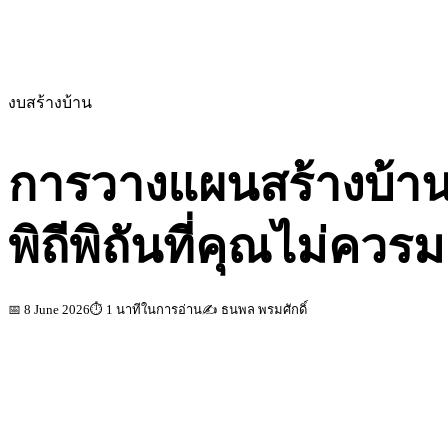
งบสร้างบ้าน
การวางแผนสร้างบ้าน
พิถีพิถันที่คุณไม่ควร
⏱ 1 นาทีในการอ่าน
✍️ ธนพล พรมศักดิ์
📅 8 June 2026