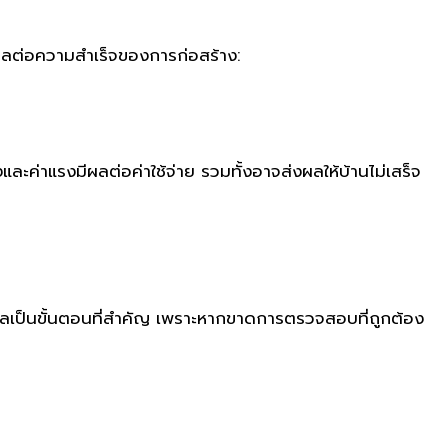
งผลต่อความสำเร็จของการก่อสร้าง:
่าแรงมีผลต่อค่าใช้จ่าย รวมทั้งอาจส่งผลให้บ้านไม่เสร็จ
ป็นขั้นตอนที่สำคัญ เพราะหากขาดการตรวจสอบที่ถูกต้อง