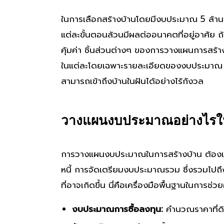
ในการเลือกสร้างบ้านโดยมีงบประมาณ 5 ล้าน
แต่ละขั้นตอนล้วนมีผลต่ออนาคตที่อยู่อาศัย 
คุ้มค่า ชิ้นส่วนต่างๆ ของการวางแผนการสร้าง
ในแต่ละโดยเฉพาะรายละเอียดของงบประมาณ ความเ
สามารถเข้าถึงบ้านในฝันได้อย่างไร้กังวล
วางแผนงบประมาณอย่างไรให้ได
การวางแผนงบประมาณในการสร้างบ้าน ต้องเ
หนี้ การจัดเตรียมงบประมาณรวม ซึ่งรวมไปถึงค่
ที่อาจเกิดขึ้น นี่คือเครื่องมือพื้นฐานในการช่
งบประมาณการซื้อลงทุน:
คำนวณราคาที่ดิ