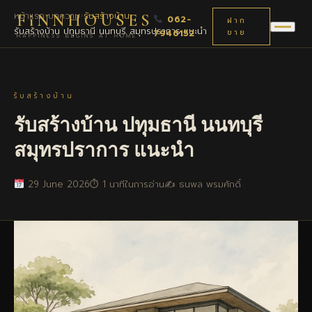
หน้าแรก
›
บทความ
›
รับสร้างบ้าน
›
FiNNHOUSES
062-
ฝาก
รับสร้างบ้าน ปทุมธานี นนทบุรี สมุทรปราการ แนะนำ
7946152
ขาย
HAPPINESS BEGINS AT HOME
รับสร้างบ้าน
รับสร้างบ้าน ปทุมธานี นนทบุรี
สมุทรปราการ แนะนำ
29 June 2026
⏱ 1 นาทีในการอ่าน
✍️ ธนพล พรมศักดิ์