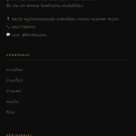
ซื้อ ขาย เช่า ฝากขาย รับสร้างบ้าน ครบในที่เดียว
66/23 หมู่บ้านราชตฤณมัย ถ.พหลโยธิน บางเขน กรุงเทพฯ 10220
062-7946152
Line: @finnhouses
ทรัพย์มือสอง
ทาวน์โฮม
บ้านเดี่ยว
บ้านแฝด
คอนโด
ที่ดิน
บริการของเรา