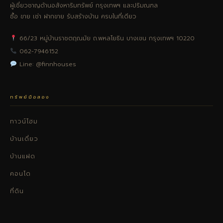
ผู้เชี่ยวชาญด้านอสังหาริมทรัพย์ กรุงเทพฯ และปริมณฑล
ซื้อ ขาย เช่า ฝากขาย รับสร้างบ้าน ครบในที่เดียว
66/23 หมู่บ้านราชตฤณมัย ถ.พหลโยธิน บางเขน กรุงเทพฯ 10220
062-7946152
Line: @finnhouses
ทรัพย์มือสอง
ทาวน์โฮม
บ้านเดี่ยว
บ้านแฝด
คอนโด
ที่ดิน