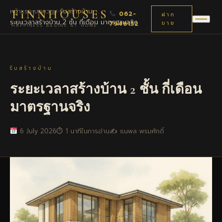
หน้าแรก
›
บทความ
›
รับสร้างบ้าน
›
FiNNHOUSES
062-
ฝาก
ระยะเวลาสร้างบ้าน 2 ชั้น กี่เดือน มาตรฐานจริง
7946152
ขาย
HAPPINESS BEGINS AT HOME
รับสร้างบ้าน
ระยะเวลาสร้างบ้าน 2 ชั้น กี่เดือน
มาตรฐานจริง
6 July 2026
⏱ 1 นาทีในการอ่าน
✍️ ธนพล พรมศักดิ์