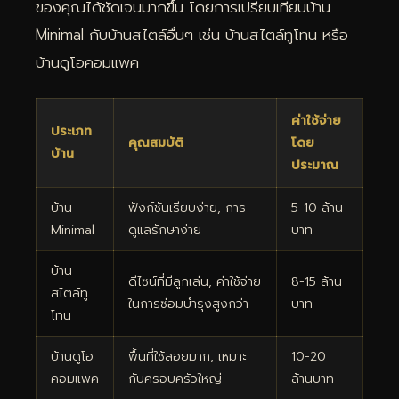
ของคุณได้ชัดเจนมากขึ้น โดยการเปรียบเทียบบ้าน
Minimal กับบ้านสไตล์อื่นๆ เช่น บ้านสไตล์ทูโทน หรือ
บ้านดูโอคอมแพค
ค่าใช้จ่าย
ประเภท
คุณสมบัติ
โดย
บ้าน
ประมาณ
บ้าน
ฟังก์ชันเรียบง่าย, การ
5-10 ล้าน
Minimal
ดูแลรักษาง่าย
บาท
บ้าน
ดีไซน์ที่มีลูกเล่น, ค่าใช้จ่าย
8-15 ล้าน
สไตล์ทู
ในการซ่อมบำรุงสูงกว่า
บาท
โทน
บ้านดูโอ
พื้นที่ใช้สอยมาก, เหมาะ
10-20
คอมแพค
กับครอบครัวใหญ่
ล้านบาท