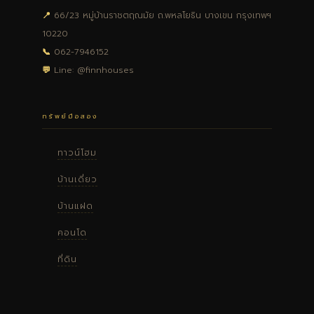
📍
66/23 หมู่บ้านราชตฤณมัย ถ.พหลโยธิน บางเขน กรุงเทพฯ
10220
📞
062-7946152
💬
Line: @finnhouses
ทรัพย์มือสอง
ทาวน์โฮม
บ้านเดี่ยว
บ้านแฝด
คอนโด
ที่ดิน