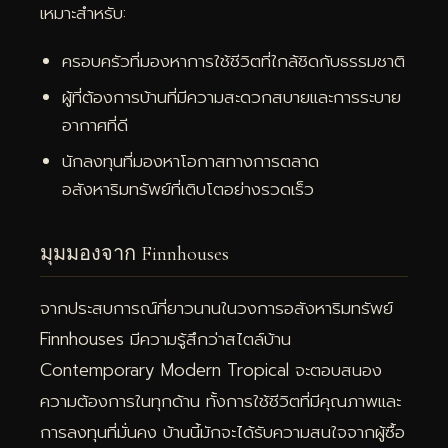
เหมาะสำหรับ:
ครอบครัวที่มองหาการใช้ชีวิตที่ใกล้ชิดกับธรรมชาติ
ผู้ที่ต้องการบ้านที่มีความสะดวกสบายและการระบาย
อากาศที่ดี
นักลงทุนที่มองหาโอกาสทางการตลาด
อสังหาริมทรัพย์ที่เติบโตอย่างรวดเร็ว
มุมมองจาก Finnhouses
จากประสบการณ์ที่ยาวนานในวงการอสังหาริมทรัพย์
Finnhouses มีความรู้สึกว่าสไตล์บ้าน
Contemporary Modern Tropical จะตอบสนอง
ความต้องการในทุกด้าน ทั้งการใช้ชีวิตที่มีคุณภาพและ
การลงทุนที่มั่นคง บ้านนี้มักจะได้รับความสนใจจากผู้ซื้อ