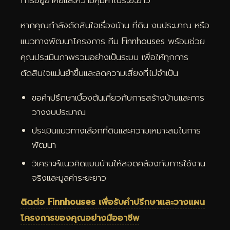
การอยู่อาศัยและความคุ้มค่าในระยะยาว
หากคุณกำลังตัดสินใจเรื่องบ้าน ที่ดิน งบประมาณ หรือ
แนวทางพัฒนาโครงการ ทีม Finnhouses พร้อมช่วย
คุณประเมินภาพรวมอย่างเป็นระบบ เพื่อให้ทุกการ
ตัดสินใจแม่นยำขึ้นและลดความเสี่ยงที่ไม่จำเป็น
ขอคำปรึกษาเบื้องต้นเกี่ยวกับการสร้างบ้านและการ
วางงบประมาณ
ประเมินแนวทางเลือกที่ดินและความเหมาะสมในการ
พัฒนา
วิเคราะห์แนวคิดแบบบ้านให้สอดคล้องกับการใช้งาน
จริงและมูลค่าระยะยาว
ติดต่อ Finnhouses เพื่อรับคำปรึกษาและวางแผน
โครงการของคุณอย่างมืออาชีพ