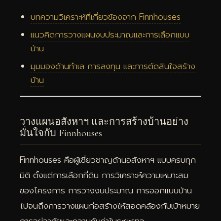
บทความวิเคราะห์ที่เกี่ยวข้องจาก Finnhouses
แนวคิดการวางแผนงบประมาณและการเลือกแบบ
บ้าน
มุมมองด้านทำเล การลงทุน และการตัดสินใจสร้าง
บ้าน
วางแผนอสังหาฯ และการสร้างบ้านอย่าง
มั่นใจกับ Finnhouses
Finnhouses คือผู้เชี่ยวชาญด้านอสังหาฯ แบบครบทุก
มิติ ตั้งแต่การเลือกที่ดิน การวิเคราะห์ความเหมาะสม
ของโครงการ การวางงบประมาณ การออกแบบบ้าน
ไปจนถึงการวางแผนก่อสร้างให้สอดคล้องกับเป้าหมาย