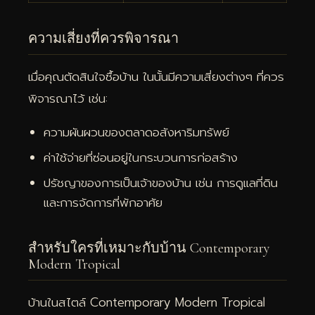
ความเสี่ยงที่ควรพิจารณา
เมื่อคุณตัดสินใจซื้อบ้าน ในนั้นมีความเสี่ยงต่างๆ ที่ควร
พิจารณาไว้ เช่น:
ความผันผวนของตลาดอสังหาริมทรัพย์
ค่าใช้จ่ายที่ซ่อนอยู่ในกระบวนการก่อสร้าง
ปรัชญาของการเป็นเจ้าของบ้าน เช่น การดูแลที่ดิน
และการจัดการที่พักอาศัย
สำหรับใครที่เหมาะกับบ้าน Contemporary
Modern Tropical
บ้านในสไตล์ Contemporary Modern Tropical