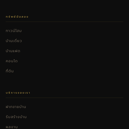
ทรัพย์มือสอง
ทาวน์โฮม
บ้านเดี่ยว
บ้านแฝด
คอนโด
ที่ดิน
บริการของเรา
ฝากขายบ้าน
รับสร้างบ้าน
ผลงาน