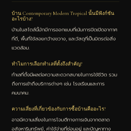
บ้าน Contemporary Modern Tropical นั้นมีฟังก์ชัน
อะไรบ้าง?
บ้านในสไตล์นี้มักมีการออกแบบที่เน้นการปิดเปิดอากาศ
ที่ดี, พื้นที่ใช้สอยกว้างขวาง, และวัสดุที่เป็นมิตรต่อสิ่ง
แวดล้อม.
ทำไมการเลือกทำเลที่ตั้งถึงสำคัญ?
ทำเลที่ตั้งมีผลต่อความสะดวกสบายในการใช้ชีวิต รวม
ถึงการเข้าถึงบริการต่างๆ เช่น โรงเรียนและการ
คมนาคม.
ความเสี่ยงที่เกี่ยวข้องกับการซื้อบ้านคืออะไร?
อาจมีความเสี่ยงในการโจมตีทางการเงินจากตลาด
อสังหาริมทรัพย์, ค่าใช้จ่ายที่ซ่อนอยู่ และปัญหาทาง