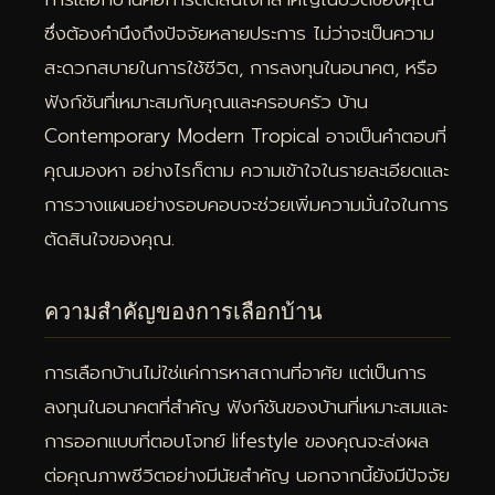
ซึ่งต้องคำนึงถึงปัจจัยหลายประการ ไม่ว่าจะเป็นความ
สะดวกสบายในการใช้ชีวิต, การลงทุนในอนาคต, หรือ
ฟังก์ชันที่เหมาะสมกับคุณและครอบครัว บ้าน
Contemporary Modern Tropical อาจเป็นคำตอบที่
คุณมองหา อย่างไรก็ตาม ความเข้าใจในรายละเอียดและ
การวางแผนอย่างรอบคอบจะช่วยเพิ่มความมั่นใจในการ
ตัดสินใจของคุณ.
ความสำคัญของการเลือกบ้าน
การเลือกบ้านไม่ใช่แค่การหาสถานที่อาศัย แต่เป็นการ
ลงทุนในอนาคตที่สำคัญ ฟังก์ชันของบ้านที่เหมาะสมและ
การออกแบบที่ตอบโจทย์ lifestyle ของคุณจะส่งผล
ต่อคุณภาพชีวิตอย่างมีนัยสำคัญ นอกจากนี้ยังมีปัจจัย