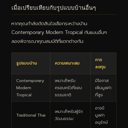
เมื่อเปรียบเทียบกับรูปแบบบ้านอื่นๆ
หากคุณกำลังตัดสินใจเลือกระหว่างบ้าน
Contemporary Modern Tropical กับแบบอื่นๆ
ลองพิจารณาคุณสมบัติที่แตกต่างกัน:
การ
รูปแบบบ้าน
ความเหมาะสม
ลงทุน
Contemporary
เหมาะสำหรับ
มีโอกาส
Modern
ครอบครัวที่ชอบ
เพิ่มมูลค่า
Tropical
ธรรมชาติ
ที่สูง
อาจมี
เหมาะสำหรับผู้รัก
Traditional Thai
มูลค่า
วัฒนธรรม
อนุรักษ์