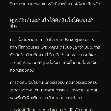
ที่มองหาคุณภาพและประสิทธิภาพในการใช้งานเป็นหลัก.
ควรเริ่มต้นอย่างไรให้ตัดสินใจได้แม่นยำ
ขึ้น
การเริ่มต้นสามารถทำได้โดยการปรึกษาผู้เชี่ยวชาญ
จาก Finnhouses เพื่อให้คุณได้รับข้อมูลที่จำเป็นในการ
ตัดสินใจ ด้วยทีมงานที่เปี่ยมไปด้วยประสบการณ์และ
ความรู้ ล้วนช่วยให้คุณมั่นใจมากยิ่งขึ้นก่อนที่จะใช้เงิน
ลงทุนของคุณ.
การตัดสินใจซื้อบ้านไม่ควรเร่งรีบ คุณควรตรวจสอบ
เอกสารต่างๆ เช่น หลักฐานการเงิน และความเหมาะสม
ของพื้นที่เพื่อเพิ่มความมั่นใจก่อนการใช้จ่าย
สำหรับผู้ที่มีงบประมาณประมาณ 5–10 ล้านบาท การ