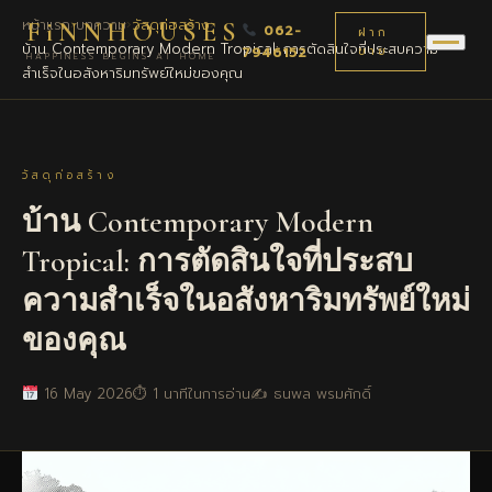
หน้าแรก
›
บทความ
›
วัสดุก่อสร้าง
›
FiNNHOUSES
062-
ฝาก
บ้าน Contemporary Modern Tropical: การตัดสินใจที่ประสบความ
7946152
ขาย
HAPPINESS BEGINS AT HOME
สำเร็จในอสังหาริมทรัพย์ใหม่ของคุณ
วัสดุก่อสร้าง
บ้าน Contemporary Modern
Tropical: การตัดสินใจที่ประสบ
ความสำเร็จในอสังหาริมทรัพย์ใหม่
ของคุณ
16 May 2026
⏱ 1 นาทีในการอ่าน
✍️ ธนพล พรมศักดิ์